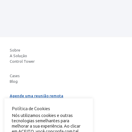
Sobre
A Solução
Control Tower
Cases
Blog
Agende uma reunião remota
Baixe o E-book
Política de Cookies
Nós utilizamos cookies e outras
tecnologias semelhantes para
conheça nosso
melhorar a sua experiência. Ao clicar
em ACEITO, você concorda com tal