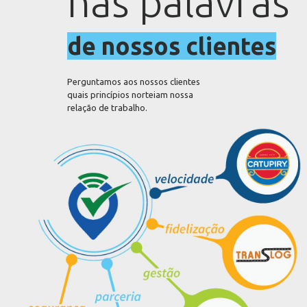
nas palavras
nas palavras
de nossos clientes
de nossos clientes
Perguntamos aos nossos clientes
quais princípios norteiam nossa
relação de trabalho.
Perguntamos aos nossos clientes
quais princípios norteiam nossa
relação de trabalho.