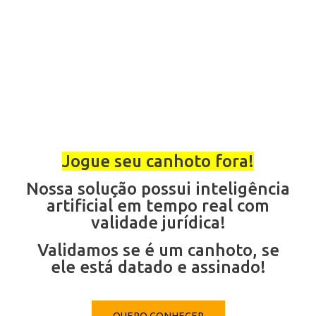
Jogue seu canhoto fora!
Jogue seu canhoto fora!
Nossa solução possui inteligência
Nossa solução possui inteligência
artificial em tempo real com
artificial em tempo real com
validade jurídica!
validade jurídica!
Validamos se é um canhoto, se
Validamos se é um canhoto, se
ele está datado e assinado!
ele está datado e assinado!
QUERO CONHECER
QUERO CONHECER