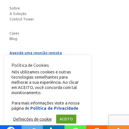
Sobre
A Solução
Control Tower
Cases
Blog
Agende uma reunião remota
Baixe o E-book
Política de Cookies
Nós utilizamos cookies e outras
tecnologias semelhantes para
conheça nosso
melhorar a sua experiência. Ao clicar
em ACEITO, você concorda com tal
monitoramento.
Para mais informações visite a nossa
página de
Política de Privacidade
Copyright © 2024 Todos os direitos reservados.
Definições de cookie
ACEITO
Política de Privacidade