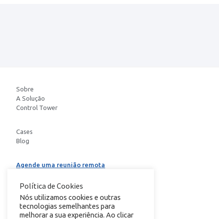
Sobre
A Solução
Control Tower
Cases
Blog
Agende uma reunião remota
Baixe o E-book
Política de Cookies
Nós utilizamos cookies e outras
tecnologias semelhantes para
conheça nosso
melhorar a sua experiência. Ao clicar