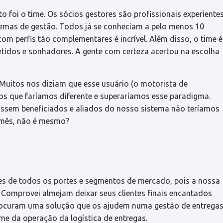
 foi o time. Os sócios gestores são profissionais experiente
stemas de gestão. Todos já se conheciam a pelo menos 10
com perfis tão complementares é incrível. Além disso, o time é
idos e sonhadores. A gente com certeza acertou na escolha
 Muitos nos diziam que esse usuário (o motorista de
s que faríamos diferente e superaríamos esse paradigma.
fossem beneficiados e aliados do nosso sistema não teríamos
 mês, não é mesmo?
tes de todos os portes e segmentos de mercado, pois a nossa
 Comprovei almejam deixar seus clientes finais encantados
 procuram uma solução que os ajudem numa gestão de entrega
ime da operação da logística de entregas.