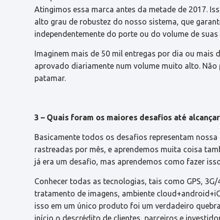
Atingimos essa marca antes da metade de 2017. Is
alto grau de robustez do nosso sistema, que garant
independentemente do porte ou do volume de suas
Imaginem mais de 50 mil entregas por dia ou mais de
aprovado diariamente num volume muito alto. Não pod
patamar.
3 – Quais foram os maiores desafios até alcança
Basicamente todos os desafios representam nossa 
rastreadas por mês, e aprendemos muita coisa tam
já era um desafio, mas aprendemos como fazer isso
Conhecer todas as tecnologias, tais como GPS, 3G/4
tratamento de imagens, ambiente cloud+android+iO
isso em um único produto foi um verdadeiro quebr
início o descrédito de clientes, parceiros e investi