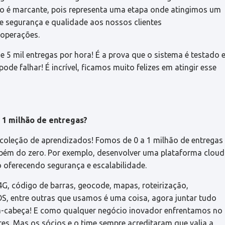
so é marcante, pois representa uma etapa onde atingimos um
e segurança e qualidade aos nossos clientes
 operações.
 5 mil entregas por hora! É a prova que o sistema é testado 
e falhar! É incrível, ficamos muito felizes em atingir esse
r 1 milhão de entregas?
coleção de aprendizados! Fomos de 0 a 1 milhão de entregas
bém do zero. Por exemplo, desenvolver uma plataforma cloud
 oferecendo segurança e escalabilidade.
G, código de barras, geocode, mapas, roteirização,
S, entre outras que usamos é uma coisa, agora juntar tudo
a-cabeça! E como qualquer negócio inovador enfrentamos no
dores. Mas os sócios e o time sempre acreditaram que valia a