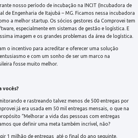
ante nosso período de incubação na INCIT (Incubadora de
ral de Engenharia de Itajubá – MG. Ficamos nessa incubadora
como a melhor startup. Os sócios gestores da Comprovei tem
ftware, especialmente em sistemas de gestão e logística. E
ssima imagem e os grandes problemas da área de logística.
am o incentivo para acreditar e oferecer uma solução
e entusiasmo e com um sonho de ser um marco na
ileira fosse muito melhor.
a vocês?
nitorando e rastreando talvez menos de 500 entregas por
provei já era usada em 50 mil entregas mensais, o que na
ropósito “Melhorar a vida das pessoas com entregas
tínhamos que definir uma meta também incrível, não?
r 1 milhão de entregas até o final do ano seguinte.