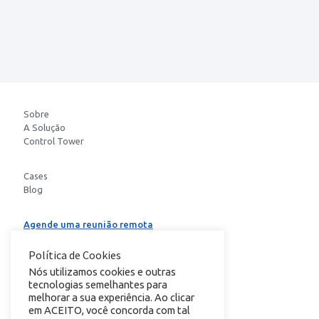
Sobre
A Solução
Control Tower
Cases
Blog
Agende uma reunião remota
Baixe o E-book
Política de Cookies
Nós utilizamos cookies e outras
tecnologias semelhantes para
conheça nosso
melhorar a sua experiência. Ao clicar
em ACEITO, você concorda com tal