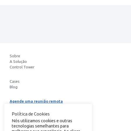
Sobre
A Solução
Control Tower
Cases
Blog
Agende uma reunião remota
Baixe o E-book
Política de Cookies
Nós utilizamos cookies e outras
tecnologias semelhantes para
conheça nosso