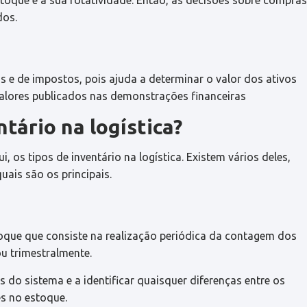
stoque e a sua rotatividade. Então, as decisões sobre compras
dos.
is e de impostos, pois ajuda a determinar o valor dos ativos
valores publicados nas demonstrações financeiras
ntário na logística?
 os tipos de inventário na logística. Existem vários deles,
uais são os principais.
toque que consiste na realização periódica da contagem dos
u trimestralmente.
 do sistema e a identificar quaisquer diferenças entre os
es no estoque.