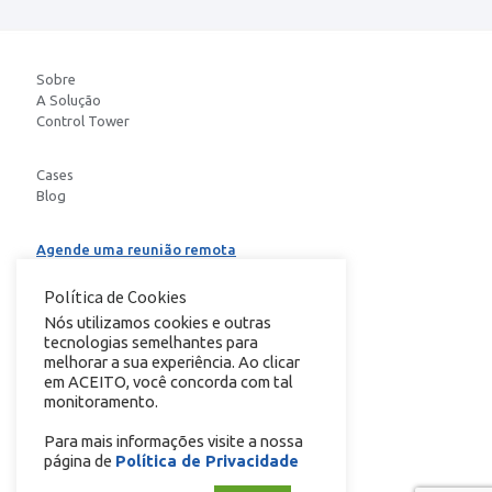
Sobre
A Solução
Control Tower
Cases
Blog
Agende uma reunião remota
Baixe o E-book
Política de Cookies
Nós utilizamos cookies e outras
tecnologias semelhantes para
conheça nosso
melhorar a sua experiência. Ao clicar
em ACEITO, você concorda com tal
monitoramento.
Para mais informações visite a nossa
página de
Política de Privacidade
Copyright © 2024 Todos os direitos reservados.