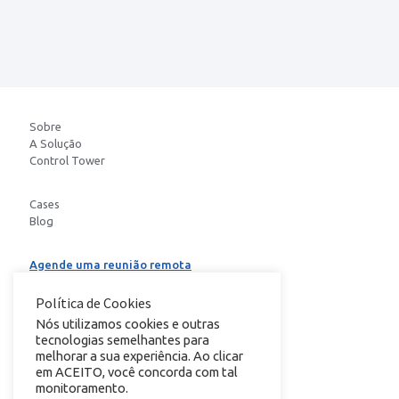
Sobre
A Solução
Control Tower
Cases
Blog
Agende uma reunião remota
Baixe o E-book
Política de Cookies
Nós utilizamos cookies e outras
tecnologias semelhantes para
conheça nosso
melhorar a sua experiência. Ao clicar
em ACEITO, você concorda com tal
monitoramento.