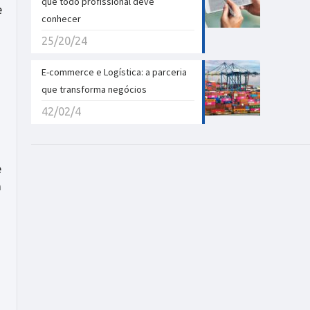
que todo profissional deve
e
conhecer
o
25/20/24
E-commerce e Logística: a parceria
que transforma negócios
42/02/4
e
m