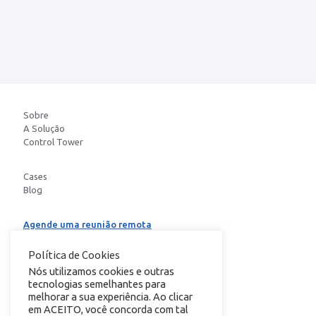
Sobre
A Solução
Control Tower
Cases
Blog
Agende uma reunião remota
Baixe o E-book
Política de Cookies
Nós utilizamos cookies e outras
tecnologias semelhantes para
conheça nosso
melhorar a sua experiência. Ao clicar
em ACEITO, você concorda com tal