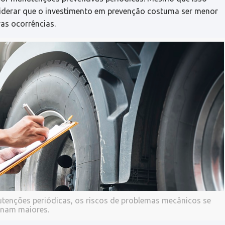
siderar que o investimento em prevenção costuma ser menor
ras ocorrências.
tenções periódicas, os riscos de problemas mecânicos se
rnam maiores.