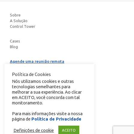
Sobre
A Solução
Control Tower
Cases
Blog
Agende uma reunião remota
Baixe o E-book
Política de Cookies
Nós utilizamos cookies e outras
tecnologias semelhantes para
conheça nosso
melhorar a sua experiência. Ao clicar
em ACEITO, você concorda com tal
monitoramento.
Para mais informações visite a nossa
página de
Política de Privacidade
Copyright © 2024 Todos os direitos reservados.
Definições de cookie
ACEITO
Política de Privacidade